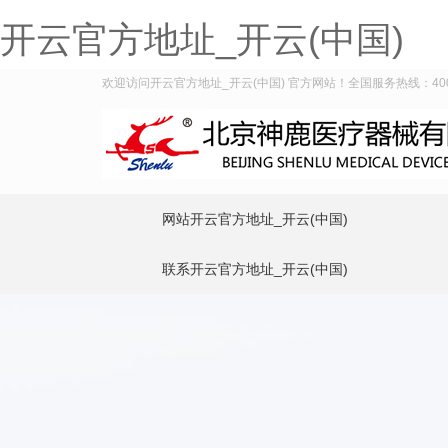
开云官方地址_开云(中国)
欢迎访问开云官方地址_开云(中国) 官方网站！全国服务热线：400-9
网站开云官方地址_开云(中国)
联系开云官方地址_开云(中国)