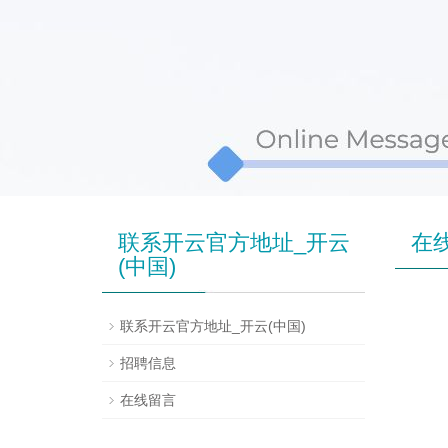
联系开云官方地址_开云
在
(中国)
联系开云官方地址_开云(中国)
招聘信息
在线留言