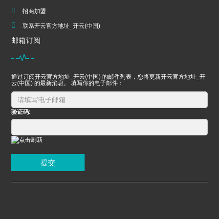
招商加盟
联系开云官方地址_开云(中国)
邮箱订阅
通过订阅开云官方地址_开云(中国) 的邮件列表，您将更新开云官方地址_开
云(中国) 的最新消息。 填写你的电子邮件：
验证码:
提交