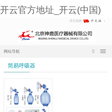
开云官方地址_开云(中国)
语言选择:
网站导航
Toggl
navig
简易呼吸器