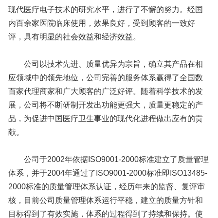
现代医疗电子技术的研究水平，进行了不懈的努力。经国
内百余家医院临床使用，效果良好，受到顾客的一致好
评，具有明显的社会效益和经济效益。
公司以技术先进、质量优异为宗旨，确立其产品在相
应领域中的领先地位，公司完善的服务体系赢得了全国数
百家代理商家和广大顾客的广泛好评。随着科学技术的发
展，公司将不断研制开发出功能更强大，质量更稳定的产
品，为促进中国医疗卫生事业的现代化进程做出应有的贡
献。
公司于2002年依据ISO9001-2000标准建立了质量管理
体系，并于2004年通过了ISO9001-2000标准即ISO13485-
2000标准的质量管理体系认证，经历年来的监督、复评审
核，目前公司质量管理体系运行平稳，建立的质量方针和
目标得到了有效实施，体系的过程得到了持续和保持。使