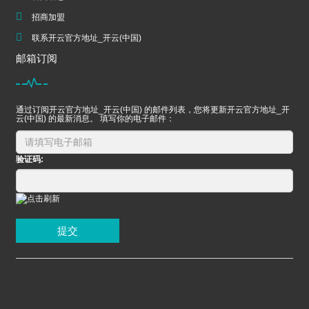
招商加盟
联系开云官方地址_开云(中国)
邮箱订阅
通过订阅开云官方地址_开云(中国) 的邮件列表，您将更新开云官方地址_开
云(中国) 的最新消息。 填写你的电子邮件：
验证码:
提交