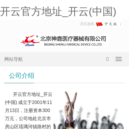
开云官方地址_开云(中国)
语言选择:
网站导航
Toggl
navig
公司介绍
开云官方地址_开云
(中国) 成立于2001年11
月13日，注册资本300
万元，公司地处北京市
房山区琉璃河镇路村的