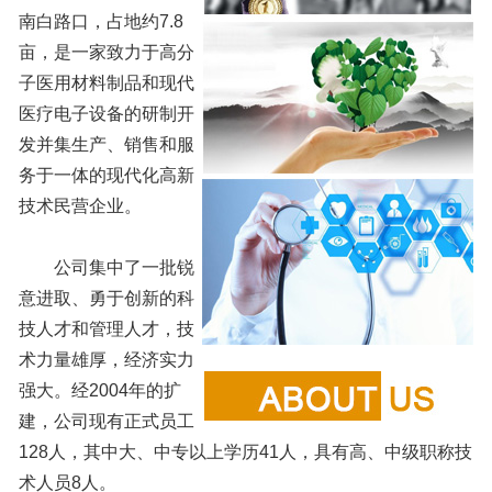
南白路口，占地约7.8
亩，是一家致力于高分
子医用材料制品和现代
医疗电子设备的研制开
发并集生产、销售和服
务于一体的现代化高新
技术民营企业。
公司集中了一批锐
意进取、勇于创新的科
技人才和管理人才，技
术力量雄厚，经济实力
强大。经2004年的扩
建，公司现有正式员工
128人，其中大、中专以上学历41人，具有高、中级职称技
术人员8人。