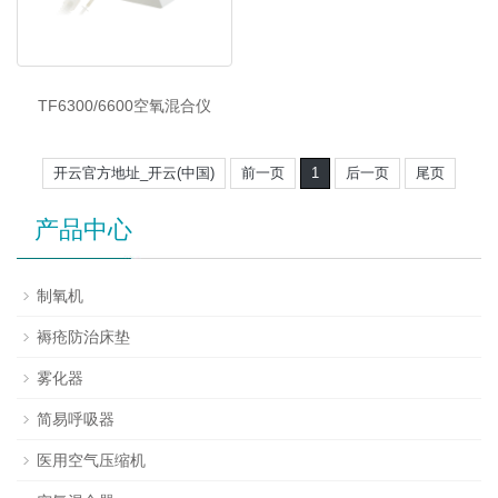
TF6300/6600空氧混合仪
开云官方地址_开云(中国)
前一页
1
后一页
尾页
产品中心
制氧机
褥疮防治床垫
雾化器
简易呼吸器
医用空气压缩机